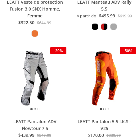
LEATT Veste de protection
LEATT Manteau ADV Rally
Fusion 3.0 SNX Homme,
5.5
Femme
$495.99
À partir de
$619.99
$322.50
$644.99
-20%
-50%
LEATT Pantalon ADV
LEATT Pantalon 5.5 I.K.S -
Flowtour 7.5
V25
$439.99
$170.00
$549.99
$339.99