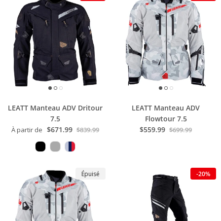
LEATT Manteau ADV Dritour
LEATT Manteau ADV
7.5
Flowtour 7.5
$671.99
$559.99
À partir de
$839.99
$699.99
Épuisé
-20%