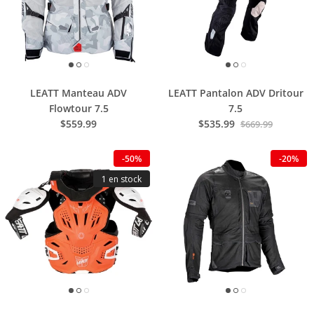
LEATT Manteau ADV
LEATT Pantalon ADV Dritour
Flowtour 7.5
7.5
$559.99
$535.99
$669.99
-50%
-20%
1 en stock