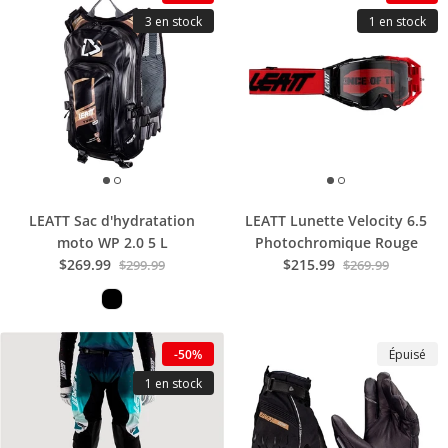
3 en stock
1 en stock
LEATT Sac d'hydratation
LEATT Lunette Velocity 6.5
moto WP 2.0 5 L
Photochromique Rouge
$269.99
$215.99
$299.99
$269.99
-50%
Épuisé
1 en stock