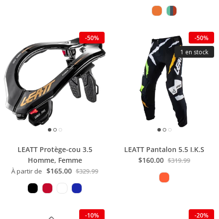
-50%
-50%
1 en stock
LEATT Protège-cou 3.5
LEATT Pantalon 5.5 I.K.S
Homme, Femme
$160.00
$319.99
$165.00
À partir de
$329.99
-10%
-20%