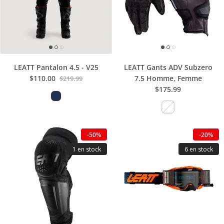
LEATT Pantalon 4.5 - V25
LEATT Gants ADV Subzero
$110.00
7.5 Homme, Femme
$219.99
$175.99
-50%
-20%
1 en stock
6 en stock