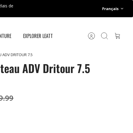
lais de
Langue
Français
ENTURE
EXPLORER LEATT
Compte
Recherche
Panier
 ADV DRITOUR 7.5
teau ADV Dritour 7.5
9.99