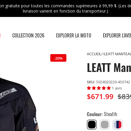
son gratuite pour toutes les commandes supérieures à 99,99 $. (Les dé
livraison varient en fonction du transporteur.)
N
COLLECTION 2026
EXPLORER LA MOTO
EXPLORER L'AV
ACCUEIL
LEATT MANTEAU
-20%
LEATT Man
SKU:
5024020220-450742
1 avis
$671.99
$83
Couleur
Stealth
Stealth
Iron
Royal