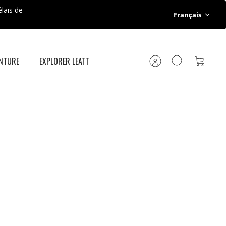
lais de
Langue
Français
ENTURE
EXPLORER LEATT
Compte
Recherche
Panier