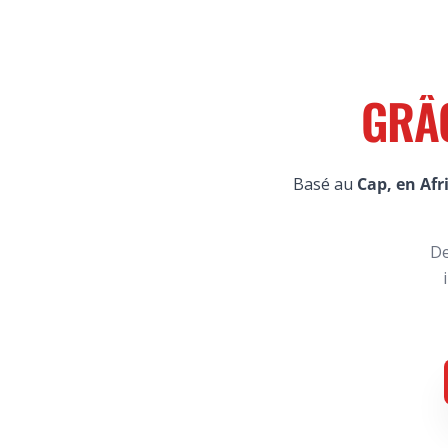
GRÂ
Basé au
Cap, en Afr
De