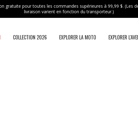
son gratuite pour toutes les commandes supérieures à 99,99 $. (Les dé
livraison varient en fonction du transporteur.)
N
COLLECTION 2026
EXPLORER LA MOTO
EXPLORER L'AV