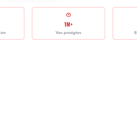
1M+
tion
Vies protégées
B