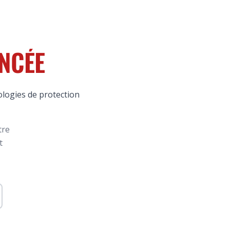
NCÉE
nologies de protection
tre
t