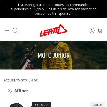
Passer
Livraison gratuite pour toutes les commandes
au
supérieures à 99,99 $. (Les délais de livraison varient en
fonction du transporteur.)
contenu
Recherche
MOTO JUNIOR
ACCUEIL
MOTO JUNIOR
Affiner
5 en stock
Épuisé