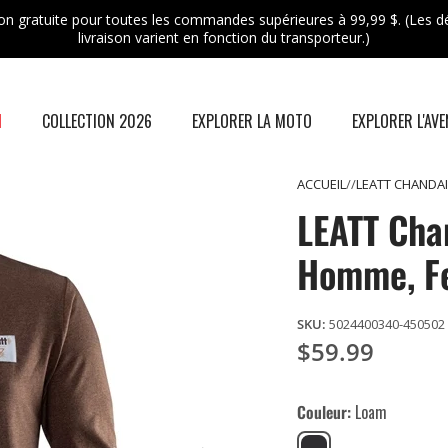
son gratuite pour toutes les commandes supérieures à 99,99 $. (Les dé
livraison varient en fonction du transporteur.)
N
COLLECTION 2026
EXPLORER LA MOTO
EXPLORER L'AV
ACCUEIL
LEATT CHANDA
LEATT Cha
Homme, 
SKU:
5024400340-450502
$59.99
Couleur
Loam
Loam