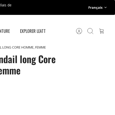
lais de
Langue
Français
ENTURE
EXPLORER LEATT
Compte
Recherche
Panier
IL LONG CORE HOMME, FEMME
ndail long Core
Femme